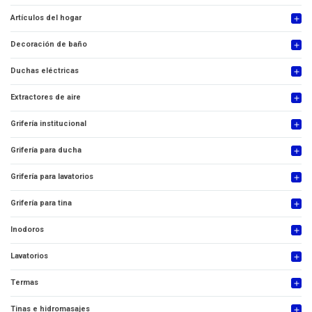
Artículos del hogar
add
Decoración de baño
add
Duchas eléctricas
add
Extractores de aire
add
Grifería institucional
add
Grifería para ducha
add
Grifería para lavatorios
add
Grifería para tina
add
Inodoros
add
Lavatorios
add
Termas
add
Tinas e hidromasajes
add