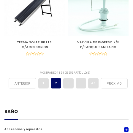
TERMA SOLAR 110 LTS.
VALVULA DE INGRESO 7/8
C/ACCESORIOS
P/TANQUE SANITARIO
MOSTRANDO 13-24 DE 555 ARTÍCULO(S)
1
2
3
…
47
ANTERIOR
PRÓXIMO
BAÑO
Accesorios y repuestos
add