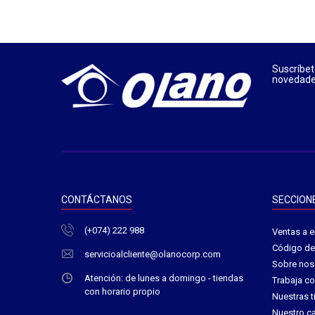
Suscríbet
novedades
CONTÁCTANOS
SECCION
(+074) 222 988
Ventas a 
Código de 
servicioalcliente@olanocorp.com
Sobre nos
Atención: de lunes a domingo - tiendas
Trabaja c
con horario propio
Nuestras 
Nuestro c