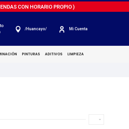
IENDAS CON HORARIO PROPIO
)
to
/huancayo/
Mi Cuenta
a
MINACIÓN
PINTURAS
ADITIVOS
LIMPIEZA
