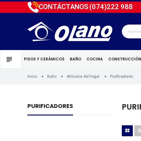
CONTÁCTANOS
(074)
222 988
PISOS Y CERÁMICOS
BAÑO
COCINA
CONSTRUCCIÓ
Inicio
Baño
Artículos del hogar
Purificadores
PURI
PURIFICADORES