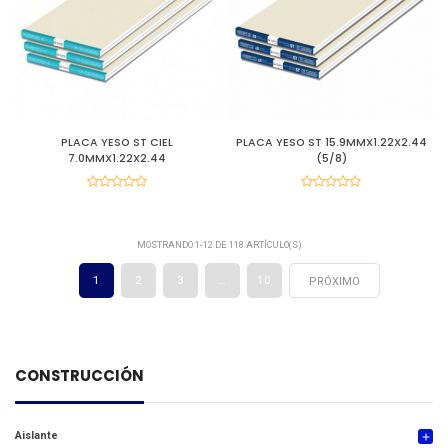
PLACA YESO ST CIEL
PLACA YESO ST 15.9MMX1.22X2.44
7.0MMX1.22X2.44
(5/8)
MOSTRANDO 1-12 DE 118 ARTÍCULO(S)
1
2
3
…
10
PRÓXIMO
CONSTRUCCIÓN
Aislante
add