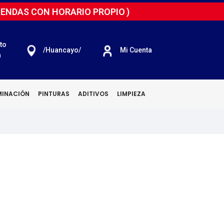
IENDAS CON HORARIO PROPIO
)
to
/huancayo/
Mi Cuenta
a
MINACIÓN
PINTURAS
ADITIVOS
LIMPIEZA