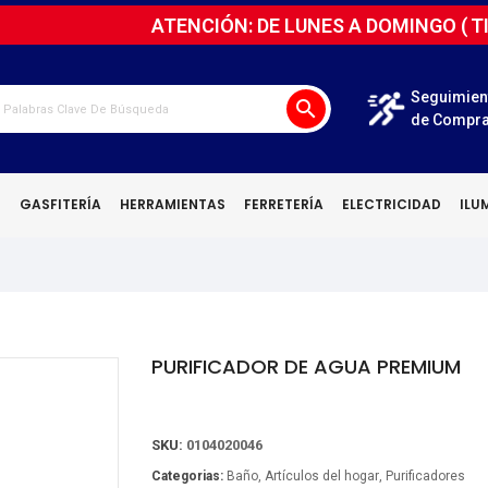
ATENCIÓN: DE LUNES A DOMINGO (
T
Seguimien
search
de Compr
N
GASFITERÍA
HERRAMIENTAS
FERRETERÍA
ELECTRICIDAD
ILU
PURIFICADOR DE AGUA PREMIUM
SKU:
0104020046
Categorias:
Baño
Artículos del hogar
Purificadores