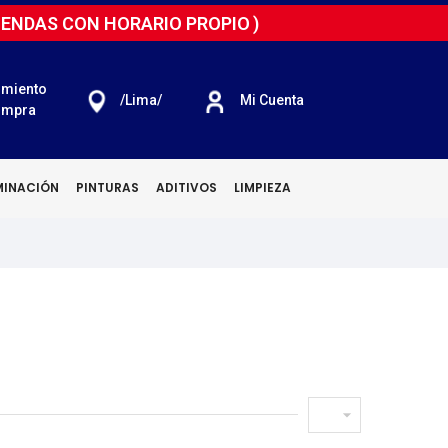
IENDAS CON HORARIO PROPIO
)
imiento
/lima/
Mi Cuenta
ompra
MINACIÓN
PINTURAS
ADITIVOS
LIMPIEZA
