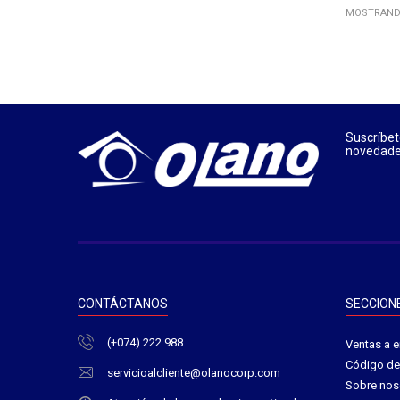
MOSTRANDO
Suscríbet
novedades
CONTÁCTANOS
SECCION
(+074) 222 988
Ventas a 
Código de 
servicioalcliente@olanocorp.com
Sobre nos