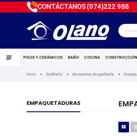
CONTÁCTANOS
(074)
222 988
PISOS Y CERÁMICOS
BAÑO
COCINA
CONSTRUCCIÓ
Inicio
Gasfitería
Accesorios de gasfitería
Empaqu
EMP
EMPAQUETADURAS