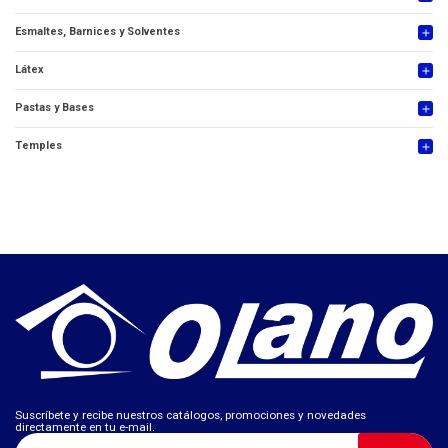
Esmaltes, Barnices y Solventes
add
Látex
add
Pastas y Bases
add
Temples
add
Suscríbete y recibe nuestros catálogos, promociones y novedades
directamente en tu e-mail.