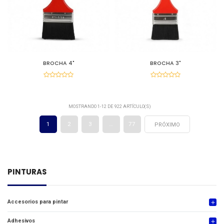
BROCHA 4"
BROCHA 3"
MOSTRANDO 1-12 DE 922 ARTÍCULO(S)
1
2
3
…
77
PRÓXIMO
PINTURAS
Accesorios para pintar
add
Adhesivos
add