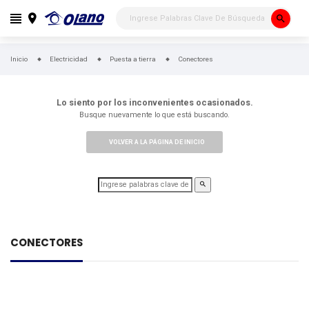
search
Inicio
Electricidad
Puesta a tierra
Conectores
Lo siento por los inconvenientes ocasionados.
Busque nuevamente lo que está buscando.
VOLVER A LA PÁGINA DE INICIO
CONECTORES