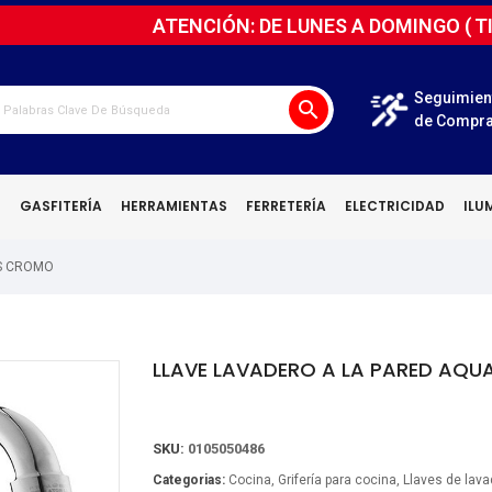
ATENCIÓN: DE LUNES A DOMINGO (
T
Seguimien
search
de Compr
N
GASFITERÍA
HERRAMIENTAS
FERRETERÍA
ELECTRICIDAD
ILU
US CROMO
LLAVE LAVADERO A LA PARED AQU
SKU:
0105050486
Categorias:
Cocina
Grifería para cocina
Llaves de lava