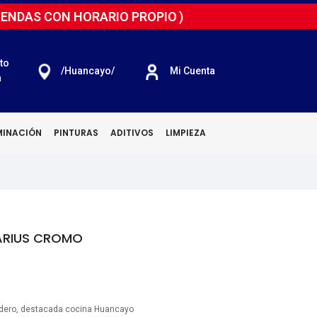
IENDAS CON HORARIO PROPIO
)
to
/huancayo/
Mi Cuenta
a
MINACIÓN
PINTURAS
ADITIVOS
LIMPIEZA
ARIUS CROMO
dero
destacada cocina Huancayo