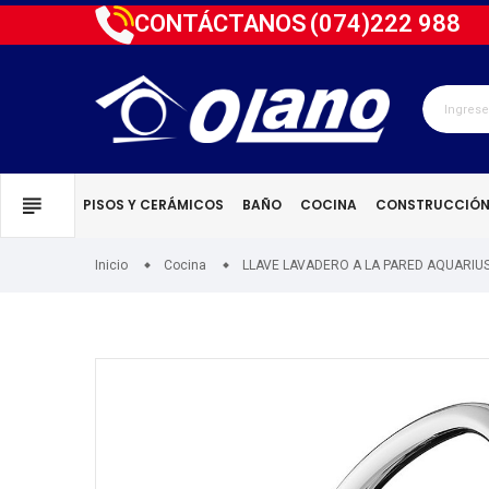
CONTÁCTANOS
(074)
222 988
PISOS Y CERÁMICOS
BAÑO
COCINA
CONSTRUCCIÓ
Inicio
Cocina
LLAVE LAVADERO A LA PARED AQUARI