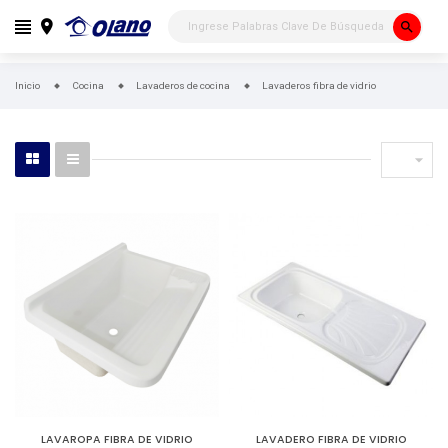
search
Inicio
Cocina
Lavaderos de cocina
Lavaderos fibra de vidrio

LAVAROPA FIBRA DE VIDRIO
LAVADERO FIBRA DE VIDRIO