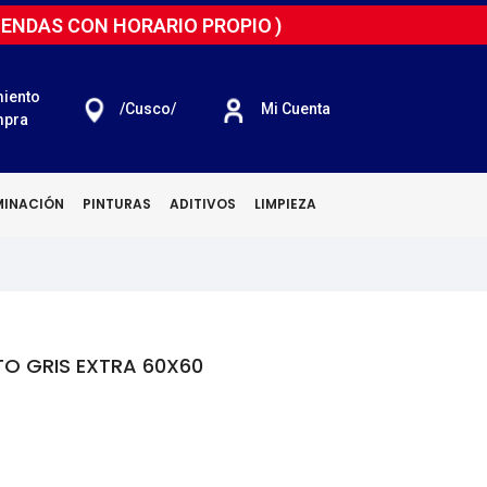
IENDAS CON HORARIO PROPIO
)
iento
/cusco/
Mi Cuenta
mpra
MINACIÓN
PINTURAS
ADITIVOS
LIMPIEZA
 GRIS EXTRA 60X60