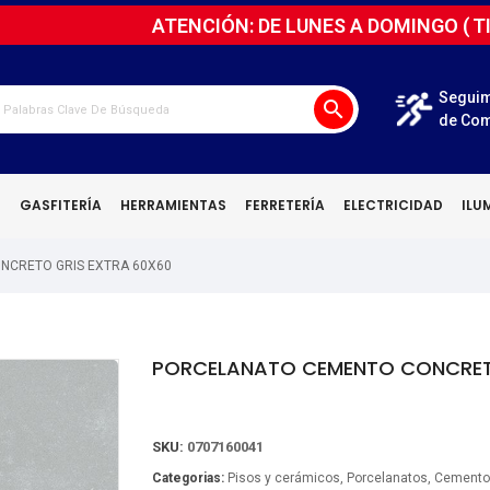
ATENCIÓN: DE LUNES A DOMINGO (
T
Seguim
search
de Co
N
GASFITERÍA
HERRAMIENTAS
FERRETERÍA
ELECTRICIDAD
ILU
NCRETO GRIS EXTRA 60X60
PORCELANATO CEMENTO CONCRETO
SKU:
0707160041
Categorias:
Pisos y cerámicos
Porcelanatos
Cemento